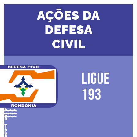
AÇÕES DA
DEFESA
CIVIL
LIGUE
A
193
L
E
R
T
C
A