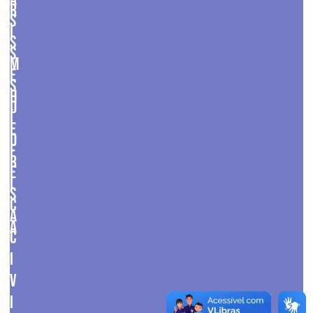
R
S
I
S
S
M
E
S
H
D
Í
E
D
F
R
E
I
S
C
A
A
C
I
V
I