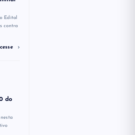
o Edital
os contra
cesse
10 do
 nesta
tivo