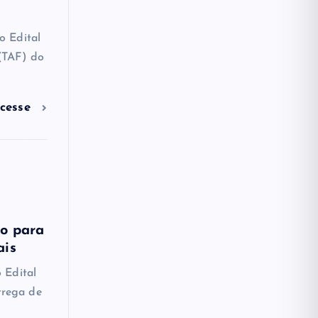
o Edital
 (TAF) do
cesse
ão para
ais
 Edital
trega de