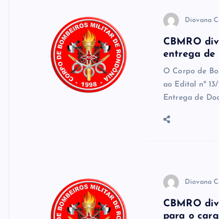
Diovana C
CBMRO divu
entrega de
O Corpo de Bo
ao Edital nº 1
Entrega de Do
Diovana C
CBMRO divul
para o carg