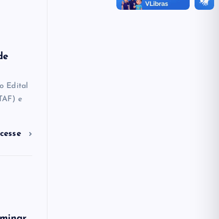
de
o Edital
(TAF) e
cesse
iminar