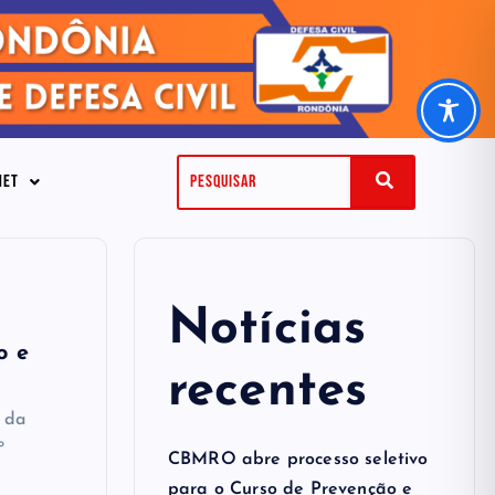
NET
Notícias
o e
recentes
 da
º
CBMRO abre processo seletivo
para o Curso de Prevenção e