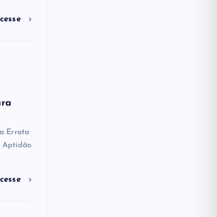
cesse
ara
a Errata
e Aptidão
cesse