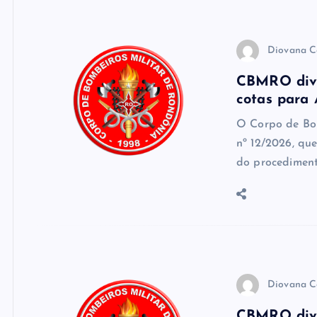
Diovana C
CBMRO divul
cotas para
O Corpo de Bo
nº 12/2026, que
do procedimen
Diovana C
CBMRO divul